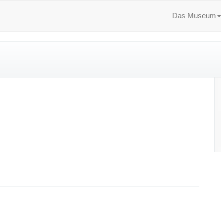
Das Museum
r
aszinierendes
erbrechen