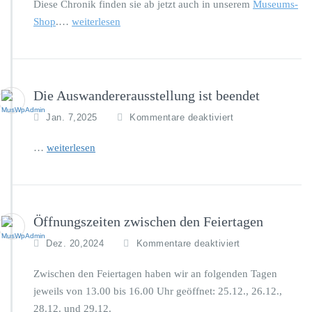
a
Diese Chronik finden sie ab jetzt auch in unserem
n
Museums-
n
u
i
Shop
.…
weiterlesen
d
s
k
1
s
d
3.
t
e
J
e
r
u
l
B
Die Auswandererausstellung ist beendet
l
l
a
i
u
u
f
Jan. 7,2025
Kommentare deaktiviert
2
n
m
ü
0
g
s
r
…
weiterlesen
2
c
D
5
h
i
u
e
l
A
e
u
Öffnungszeiten zwischen den Feiertagen
n
s
i
w
f
Dez. 20,2024
Kommentare deaktiviert
n
a
ü
B
n
r
Zwischen den Feiertagen haben wir an folgenden Tagen
a
d
Ö
jeweils von 13.00 bis 16.00 Uhr geöffnet: 25.12., 26.12.,
r
e
f
28.12. und 29.12.
m
r