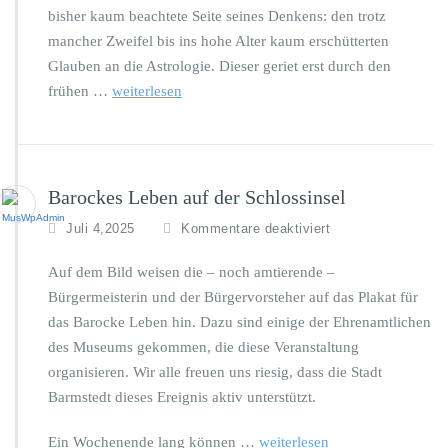
u
bisher kaum beachtete Seite seines Denkens: den trotz
r
n
a
mancher Zweifel bis ins hohe Alter kaum erschütterten
g
u
“T
Glauben an die Astrologie. Dieser geriet erst durch den
s
e
frühen …
weiterlesen
s
x
t
t
e
i
l
l”
l
Barockes Leben auf der Schlossinsel
u
n
f
Juli 4,2025
Kommentare deaktiviert
g
ü
r
Auf dem Bild weisen die – noch amtierende –
B
Bürgermeisterin und der Bürgervorsteher auf das Plakat für
a
das Barocke Leben hin. Dazu sind einige der Ehrenamtlichen
r
des Museums gekommen, die diese Veranstaltung
o
c
organisieren. Wir alle freuen uns riesig, dass die Stadt
k
Barmstedt dieses Ereignis aktiv unterstützt.
e
s
Ein Wochenende lang können …
weiterlesen
L