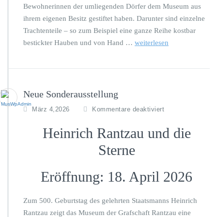
Bewohnerinnen der umliegenden Dörfer dem Museum aus
f
f
ihrem eigenen Besitz gestiftet haben. Darunter sind einzelne
n
Trachtenteile – so zum Beispiel eine ganze Reihe kostbar
u
bestickter Hauben und von Hand …
weiterlesen
n
g
d
e
r
Neue Sonderausstellung
D
a
f
März 4,2026
Kommentare deaktiviert
u
ü
e
r
Heinrich Rantzau und die
r
N
a
Sterne
e
u
u
s
e
s
Eröffnung: 18. April 2026
S
t
o
e
n
l
Zum 500. Geburtstag des gelehrten Staatsmanns Heinrich
d
l
Rantzau zeigt das Museum der Grafschaft Rantzau eine
e