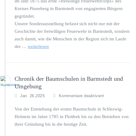
im Jahr 1875 das erste »freiwillige Feuerwehrcorps« des
n
b
a
Kreises Pinneberg in Barmstedt von engagierten Bürgern
2
u
gegründet.
9.
f
M
Unsere Sonderausstellung befasst sich nicht nur mit der
d
ä
Geschichte der freiwilligen Feuerwehr in Barmstedt, sondern
e
r
r
auch damit, wie die Menschen in der Region sich im Laufe
z
S
der …
weiterlesen
2
c
0
h
2
l
5
o
–
s
N
Chronik der Baumschulen in Barmstedt und
s
e
Umgebung
i
u
n
e
f
Jan. 26,2025
Kommentare deaktiviert
s
S
ü
e
o
r
Von der Entstehung der ersten Baumschule in Schleswig-
l
n
C
Holstein im Jahre 1785 in Flottbek bis zu den Betrieben von
–
d
h
1
ihrer Gründung bis in die heutige Zeit.
e
r
2.
r
o
u