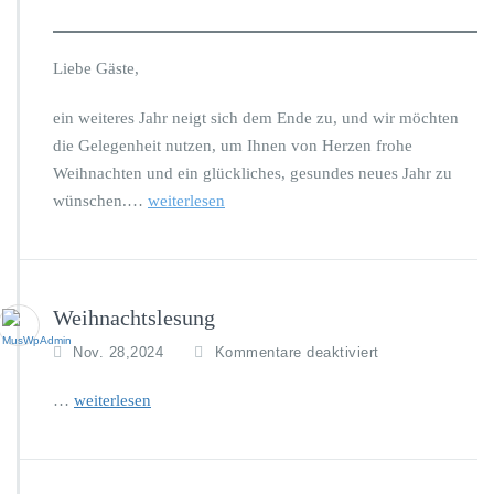
f
s
e
n
t
r
u
e
a
n
Liebe Gäste,
d
u
g
t
s
s
ein weiteres Jahr neigt sich dem Ende zu, und wir möchten
u
s
z
die Gelegenheit nutzen, um Ihnen von Herzen frohe
n
t
e
Weihnachten und ein glückliches, gesundes neues Jahr zu
d
e
i
U
l
t
wünschen.…
weiterlesen
m
l
e
g
u
n
e
n
z
b
g
w
u
i
i
Weihnachtslesung
n
s
s
g
f
t
Nov. 28,2024
Kommentare deaktiviert
c
ü
b
h
r
e
e
…
weiterlesen
W
e
n
e
n
d
i
d
e
h
e
n