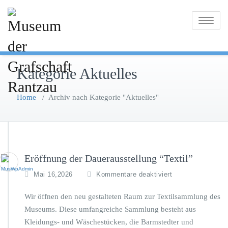
Skip
to
Toggle
content
navigatio
Kategorie Aktuelles
Home
/
Archiv nach Kategorie "Aktuelles"
Eröffnung der Dauerausstellung “Textil”
f
Mai 16,2026
Kommentare deaktiviert
ü
r
Wir öffnen den neu gestalteten Raum zur Textilsammlung des
E
Museums. Diese umfangreiche Sammlung besteht aus
r
Kleidungs- und Wäschestücken, die Barmstedter und
ö