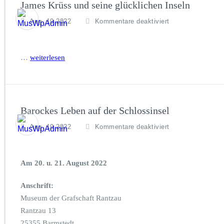
h
James Krüss und seine glücklichen Inseln
d
e
f
Aug. 19,2022
Kommentare deaktiviert
m
ü
l
r
e
J
…
weiterlesen
t
a
z
m
t
e
e
s
n
K
Barockes Leben auf der Schlossinsel
S
r
a
ü
f
Aug. 19,2022
Kommentare deaktiviert
n
s
ü
d
s
r
k
u
B
o
n
Am 20. u. 21. August 2022
a
r
d
r
n
s
Anschrift:
o
e
c
Museum der Grafschaft Rantzau
i
k
Rantzau 13
n
e
e
25355 Barmstedt