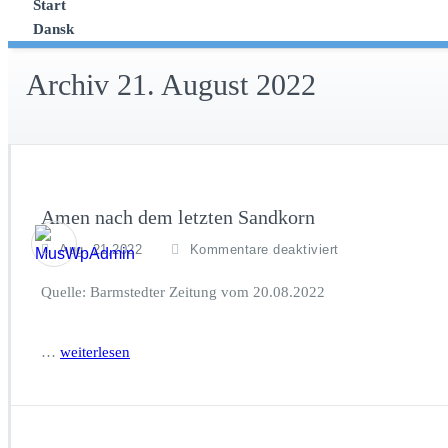
Start
Dansk
Archiv 21. August 2022
Amen nach dem letzten Sandkorn
f
Aug. 21,2022
Kommentare deaktiviert
ü
r
Quelle: Barmstedter Zeitung vom 20.08.2022
A
m
e
…
weiterlesen
n
n
a
c