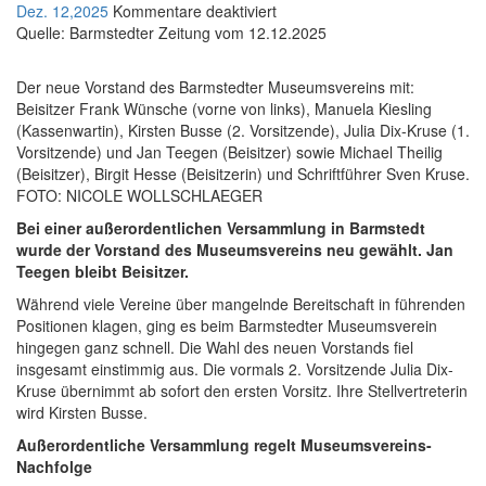
Dez. 12,2025
Kommentare deaktiviert
f
Quelle: Barmstedter Zeitung vom 12.12.2025
ü
r
Der neue Vorstand des Barmstedter Museumsvereins mit:
Z
Beisitzer Frank Wünsche (vorne von links), Manuela Kiesling
w
(Kassenwartin), Kirsten Busse (2. Vorsitzende), Julia Dix-Kruse (1.
e
Vorsitzende) und Jan Teegen (Beisitzer) sowie Michael Theilig
i
(Beisitzer), Birgit Hesse (Beisitzerin) und Schriftführer Sven Kruse.
F
FOTO: NICOLE WOLLSCHLAEGER
r
Bei einer außerordentlichen Versammlung in Barmstedt
a
wurde der Vorstand des Museumsvereins neu gewählt. Jan
u
Teegen bleibt Beisitzer.
e
Während viele Vereine über mangelnde Bereitschaft in führenden
n
Positionen klagen, ging es beim Barmstedter Museumsverein
f
hingegen ganz schnell. Die Wahl des neuen Vorstands fiel
ü
insgesamt einstimmig aus. Die vormals 2. Vorsitzende Julia Dix-
h
Kruse übernimmt ab sofort den ersten Vorsitz. Ihre Stellvertreterin
r
wird Kirsten Busse.
e
n
Außerordentliche Versammlung regelt Museumsvereins-
d
Nachfolge