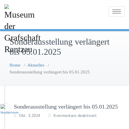
Skip
to
Toggle
content
navigatio
Sonderausstellung verlängert
bis 05.01.2025
Home
/
Aktuelles
/
Sonderausstellung verlängert bis 05.01.2025
Sonderausstellung verlängert bis 05.01.2025
f
Okt. 3,2024
Kommentare deaktiviert
ü
r