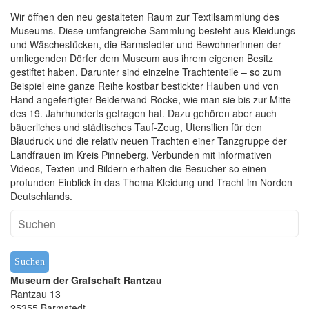
f
ü
Wir öffnen den neu gestalteten Raum zur Textilsammlung des
Museums. Diese umfangreiche Sammlung besteht aus Kleidungs-
r
und Wäschestücken, die Barmstedter und Bewohnerinnen der
E
umliegenden Dörfer dem Museum aus ihrem eigenen Besitz
r
gestiftet haben. Darunter sind einzelne Trachtenteile – so zum
ö
Beispiel eine ganze Reihe kostbar bestickter Hauben und von
f
Hand angefertigter Beiderwand-Röcke, wie man sie bis zur Mitte
f
des 19. Jahrhunderts getragen hat. Dazu gehören aber auch
n
bäuerliches und städtisches Tauf-Zeug, Utensilien für den
u
Blaudruck und die relativ neuen Trachten einer Tanzgruppe der
n
Landfrauen im Kreis Pinneberg. Verbunden mit informativen
g
Videos, Texten und Bildern erhalten die Besucher so einen
d
profunden Einblick in das Thema Kleidung und Tracht im Norden
e
Deutschlands.
r
D
a
u
e
r
Museum der Grafschaft Rantzau
a
Rantzau 13
u
25355 Barmstedt