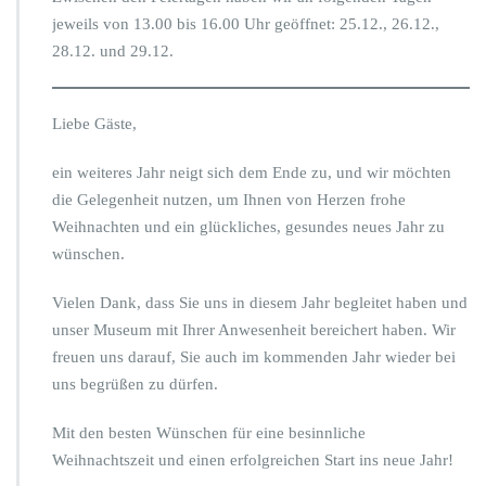
Ö
jeweils von 13.00 bis 16.00 Uhr geöffnet: 25.12., 26.12.,
f
28.12. und 29.12.
f
n
u
n
Liebe Gäste,
g
s
ein weiteres Jahr neigt sich dem Ende zu, und wir möchten
z
die Gelegenheit nutzen, um Ihnen von Herzen frohe
e
Weihnachten und ein glückliches, gesundes neues Jahr zu
i
t
wünschen.
e
n
Vielen Dank, dass Sie uns in diesem Jahr begleitet haben und
z
unser Museum mit Ihrer Anwesenheit bereichert haben. Wir
w
freuen uns darauf, Sie auch im kommenden Jahr wieder bei
i
s
uns begrüßen zu dürfen.
c
h
Mit den besten Wünschen für eine besinnliche
e
Weihnachtszeit und einen erfolgreichen Start ins neue Jahr!
n