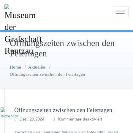
Skip
to
Toggle
content
navigatio
Öffnungszeiten zwischen den
Feiertagen
Home
/
Aktuelles
/
Öffnungszeiten zwischen den Feiertagen
Öffnungszeiten zwischen den Feiertagen
f
Dez. 20,2024
Kommentare deaktiviert
ü
r
Zwischen den Feiertagen haben wir an folgenden Tagen