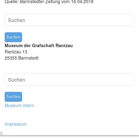
f
Quelle: Barmstedter Zeitung vom 16.04.2019
ü
r
H
i
s
t
Museum der Grafschaft Rantzau
o
Rantzau 13
r
25355 Barmstedt
i
s
c
h
e
F
a
h
Museum intern
n
e
Impressum
n
a
u