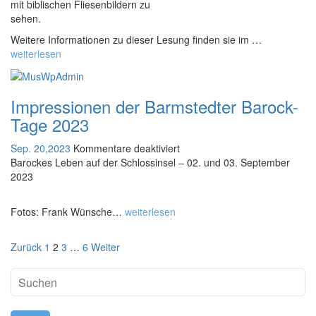
-
u
mit biblischen Fliesenbildern zu
R
n
sehen.
u
g:
Weitere Informationen zu dieser Lesung finden sie im …
n
D
weiterlesen
d
e
g
r
a
„L
Impressionen der Barmstedter Barock-
n
e
g
y
Tage 2023
d
e
Sep. 20,2023
Kommentare deaktiviert
u
n“
f
Barockes Leben auf der Schlossinsel – 02. und 03. September
r
B
ü
2023
c
i
r
h
b
I
u
e
Fotos: Frank Wünsche…
weiterlesen
m
n
l
p
s
–
Zurück
1
2
3
…
6
Weiter
r
e
b
e
r
i
s
M
b
s
u
l
i
s
i