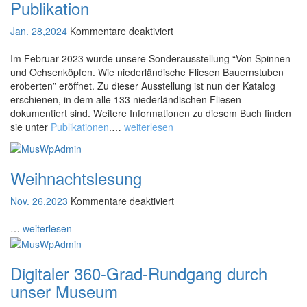
n
Publikation
u
g
g:
r
a
A
Jan. 28,2024
Kommentare deaktiviert
c
b
f
l
h
2
ü
Im Februar 2023 wurde unsere Sonderausstellung “Von Spinnen
l
d
7.
und Ochsenköpfen. Wie niederländische Fliesen Bauernstuben
r
e
i
eroberten” eröffnet. Zu dieser Ausstellung ist nun der Katalog
0
P
M
e
erschienen, in dem alle 133 niederländischen Fliesen
4.
u
e
F
dokumentiert sind. Weitere Informationen zu diesem Buch finden
b
n
l
sie unter
Publikationen
.…
weiterlesen
l
s
i
i
c
e
k
h
s
Weihnachtslesung
a
e
e
t
n
n
Nov. 26,2023
Kommentare deaktiviert
i
s
a
f
o
i
u
ü
…
weiterlesen
n
n
s
r
d
s
W
d
Digitaler 360-Grad-Rundgang durch
t
e
o
e
unser Museum
i
r
l
h
t