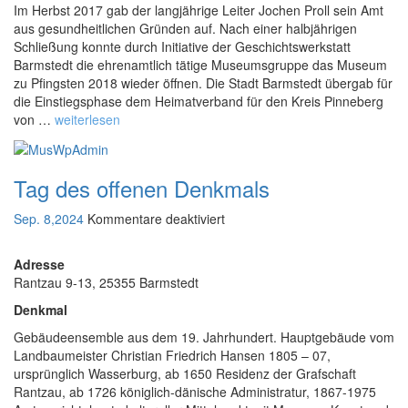
ü
Im Herbst 2017 gab der langjährige Leiter Jochen Proll sein Amt
aus gesundheitlichen Gründen auf. Nach einer halbjährigen
r
Schließung konnte durch Initiative der Geschichtswerkstatt
F
Barmstedt die ehrenamtlich tätige Museumsgruppe das Museum
ü
zu Pfingsten 2018 wieder öffnen. Die Stadt Barmstedt übergab für
n
die Einstiegsphase dem Heimatverband für den Kreis Pinneberg
f
von …
weiterlesen
J
a
h
Tag des offenen Denkmals
r
e
Sep. 8,2024
Kommentare deaktiviert
M
f
u
ü
s
Adresse
r
e
Rantzau 9-13, 25355 Barmstedt
T
u
Denkmal
a
m
g
s
Gebäudeensemble aus dem 19. Jahrhundert. Hauptgebäude vom
d
v
Landbaumeister Christian Friedrich Hansen 1805 – 07,
e
ursprünglich Wasserburg, ab 1650 Residenz der Grafschaft
e
s
Rantzau, ab 1726 königlich-dänische Administratur, 1867-1975
r