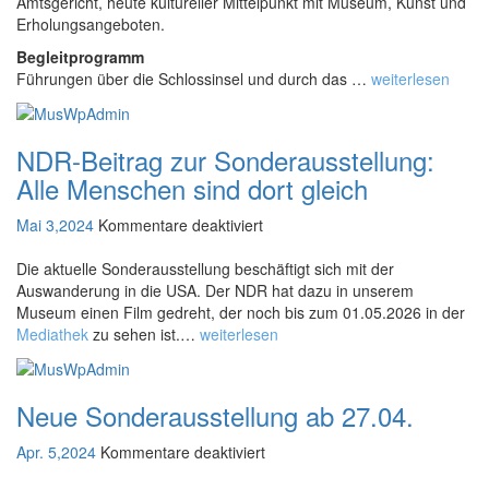
o
Amtsgericht, heute kultureller Mittelpunkt mit Museum, Kunst und
e
f
Erholungsangeboten.
i
f
n
Begleitprogramm
e
Führungen über die Schlossinsel und durch das …
weiterlesen
n
e
n
NDR-Beitrag zur Sonderausstellung:
D
Alle Menschen sind dort gleich
e
n
Mai 3,2024
Kommentare deaktiviert
k
f
m
ü
Die aktuelle Sonderausstellung beschäftigt sich mit der
a
Auswanderung in die USA. Der NDR hat dazu in unserem
r
l
Museum einen Film gedreht, der noch bis zum 01.05.2026 in der
N
s
Mediathek
zu sehen ist.…
weiterlesen
D
R
-
B
Neue Sonderausstellung ab 27.04.
e
i
Apr. 5,2024
Kommentare deaktiviert
f
t