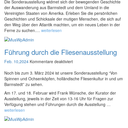
ü
Die Sonderausstellung widmet sich der bewegenden Geschichte
r
der Auswanderung aus Barmstedt und dem Umland in die
r
a
Vereinigten Staaten von Amerika. Erleben Sie die persönlichen
N
g
Geschichten und Schicksale der mutigen Menschen, die sich auf
e
z
den Weg über den Atlantik machten, um ein neues Leben in der
u
u
Ferne zu suchen.…
weiterlesen
e
r
S
S
o
o
Führung durch die Fliesenausstellung
n
n
d
d
Feb. 10,2024
Kommentare deaktiviert
e
e
f
r
r
ü
Noch bis zum 3. März 2024 ist unsere Sonderausstellung “Von
a
a
Spinnen und Ochsenköpfen, holländische Fliesenkultur in und um
r
u
u
Barmstedt” zu sehen.
F
s
s
ü
s
s
Am 17. und 18. Februar wird Frank Wünsche, der Kurator der
h
t
t
Ausstellung, jeweils in der Zeit von 13-16 Uhr für Fragen zur
r
e
Verfügung stehen und Führungen durch die Ausstellung …
e
u
l
weiterlesen
l
n
l
l
g
u
u
d
n