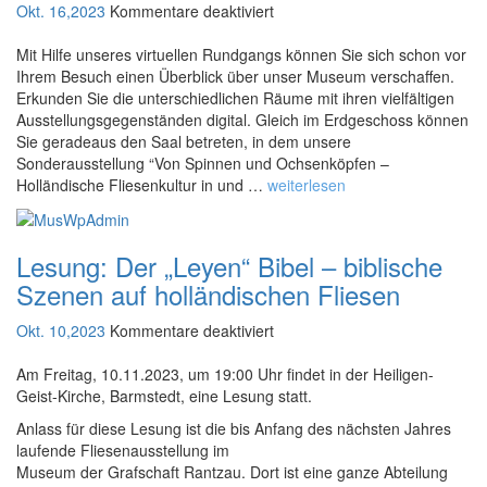
Okt. 16,2023
Kommentare deaktiviert
l
n
g
f
u
a
l
ü
Mit Hilfe unseres virtuellen Rundgangs können Sie sich schon vor
n
c
e
Ihrem Besuch einen Überblick über unser Museum verschaffen.
r
g
h
i
Erkunden Sie die unterschiedlichen Räume mit ihren vielfältigen
D
t
c
Ausstellungsgegenständen digital. Gleich im Erdgeschoss können
i
s
h
Sie geradeaus den Saal betreten, in dem unsere
g
l
Sonderausstellung “Von Spinnen und Ochsenköpfen –
i
e
Holländische Fliesenkultur in und …
weiterlesen
t
s
a
u
l
n
Lesung: Der „Leyen“ Bibel – biblische
e
g
r
Szenen auf holländischen Fliesen
3
6
Okt. 10,2023
Kommentare deaktiviert
0
f
-
ü
Am Freitag, 10.11.2023, um 19:00 Uhr findet in der Heiligen-
Geist-Kirche, Barmstedt, eine Lesung statt.
G
r
r
L
Anlass für diese Lesung ist die bis Anfang des nächsten Jahres
a
e
laufende Fliesenausstellung im
d
s
Museum der Grafschaft Rantzau. Dort ist eine ganze Abteilung