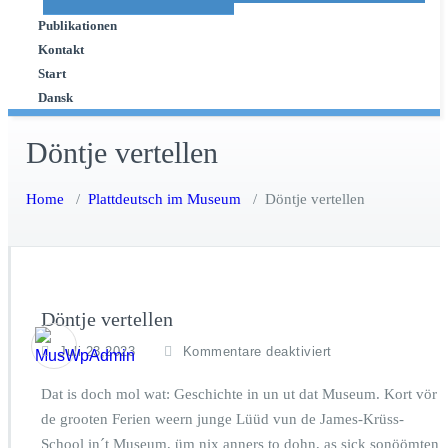
Publikationen
Kontakt
Start
Dansk
Döntje vertellen
Home
/
Plattdeutsch im Museum
/
Döntje vertellen
Döntje vertellen
f
Juli 23,2023
Kommentare deaktiviert
ü
r
Dat is doch mol wat: Geschichte in un ut dat Museum. Kort vör
D
de grooten Ferien weern junge Lüüd vun de James-Krüss-
ö
School in´t Museum, üm nix anners to dohn, as sick sonöömten