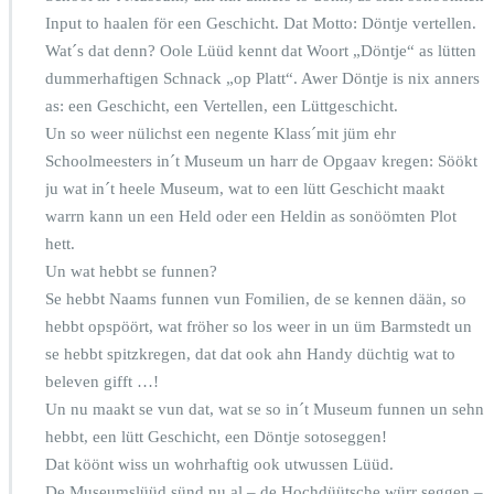
n
Input to haalen för een Geschicht. Dat Motto: Döntje vertellen.
t
j
Wat´s dat denn? Oole Lüüd kennt dat Woort „Döntje“ as lütten
e
dummerhaftigen Schnack „op Platt“. Awer Döntje is nix anners
v
as: een Geschicht, een Vertellen, een Lüttgeschicht.
e
Un so weer nülichst een negente Klass´mit jüm ehr
r
t
Schoolmeesters in´t Museum un harr de Opgaav kregen: Söökt
e
ju wat in´t heele Museum, wat to een lütt Geschicht maakt
l
warrn kann un een Held oder een Heldin as sonöömten Plot
l
hett.
e
n
Un wat hebbt se funnen?
Se hebbt Naams funnen vun Fomilien, de se kennen dään, so
hebbt opspöört, wat fröher so los weer in un üm Barmstedt un
se hebbt spitzkregen, dat dat ook ahn Handy düchtig wat to
beleven gifft …!
Un nu maakt se vun dat, wat se so in´t Museum funnen un sehn
hebbt, een lütt Geschicht, een Döntje sotoseggen!
Dat köönt wiss un wohrhaftig ook utwussen Lüüd.
De Museumslüüd sünd nu al – de Hochdüütsche würr seggen –