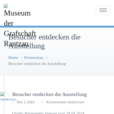
Skip
to
Toggle
content
navigatio
Besucher entdecken die
Ausstellung
Home
/
Presseschau
/
Besucher entdecken die Ausstellung
Besucher entdecken die Ausstellung
f
Mai 2,2024
Kommentare deaktiviert
ü
r
Quelle: Barmstedter Zeitung vom 29.04.2024