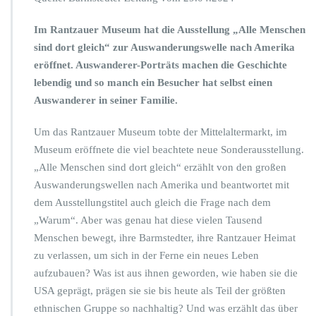
B
e
Im Rantzauer Museum hat die Ausstellung „Alle Menschen
s
sind dort gleich“ zur Auswanderungswelle nach Amerika
u
eröffnet. Auswanderer-Porträts machen die Geschichte
c
h
lebendig und so manch ein Besucher hat selbst einen
e
Auswanderer in seiner Familie.
r
e
Um das Rantzauer Museum tobte der Mittelaltermarkt, im
n
Museum eröffnete die viel beachtete neue Sonderausstellung.
t
d
„Alle Menschen sind dort gleich“ erzählt von den großen
e
Auswanderungswellen nach Amerika und beantwortet mit
c
dem Ausstellungstitel auch gleich die Frage nach dem
k
„Warum“. Aber was genau hat diese vielen Tausend
e
n
Menschen bewegt, ihre Barmstedter, ihre Rantzauer Heimat
d
zu verlassen, um sich in der Ferne ein neues Leben
i
aufzubauen? Was ist aus ihnen geworden, wie haben sie die
e
USA geprägt, prägen sie sie bis heute als Teil der größten
A
u
ethnischen Gruppe so nachhaltig? Und was erzählt das über