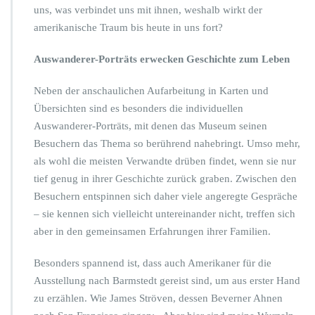
s
uns, was verbindet uns mit ihnen, weshalb wirkt der
s
amerikanische Traum bis heute in uns fort?
t
e
Auswanderer-Porträts erwecken Geschichte zum Leben
l
l
u
Neben der anschaulichen Aufarbeitung in Karten und
n
Übersichten sind es besonders die individuellen
g
Auswanderer-Porträts, mit denen das Museum seinen
Besuchern das Thema so berührend nahebringt. Umso mehr,
als wohl die meisten Verwandte drüben findet, wenn sie nur
tief genug in ihrer Geschichte zurück graben. Zwischen den
Besuchern entspinnen sich daher viele angeregte Gespräche
– sie kennen sich vielleicht untereinander nicht, treffen sich
aber in den gemeinsamen Erfahrungen ihrer Familien.
Besonders spannend ist, dass auch Amerikaner für die
Ausstellung nach Barmstedt gereist sind, um aus erster Hand
zu erzählen. Wie James Ströven, dessen Beverner Ahnen